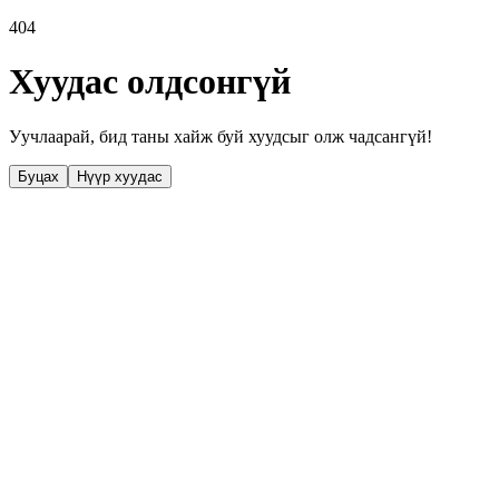
404
Хуудас олдсонгүй
Уучлаарай, бид таны хайж буй хуудсыг олж чадсангүй!
Буцах
Нүүр хуудас