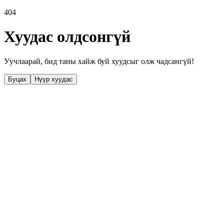
404
Хуудас олдсонгүй
Уучлаарай, бид таны хайж буй хуудсыг олж чадсангүй!
Буцах
Нүүр хуудас