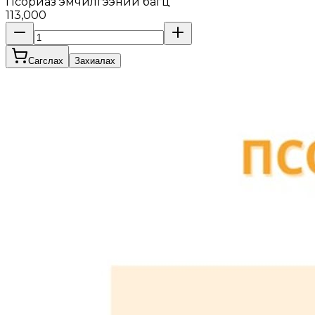
Псориаз эмчилгээний багц
113,000
Сагслах
Захиалах