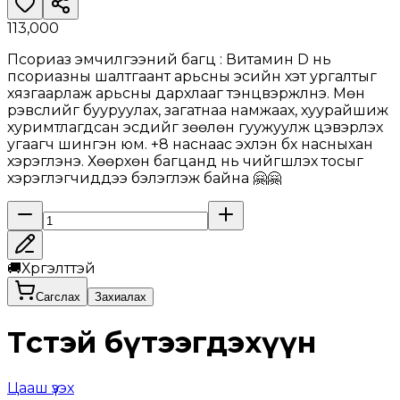
113,000
Псориаз эмчилгээний багц : Витамин D нь
псориазны шалтгаант арьсны эсийн хэт ургалтыг
хязгаарлаж арьсны дархлааг тэнцвэржүүлнэ. Мөн
үрэвслийг бууруулах, загатнаа намжаах, хуурайшиж
хуримтлагдсан эсүүдийг зөөлөн гуужуулж цэвэрлэх
угаагч шингэн юм. +8 наснаас эхлэн бүх насныхан
хэрэглэнэ. Хөөрхөн багцанд нь чийгшүүлэх тосыг
хэрэглэгчиддээ бэлэглэж байна 🤗🤗
🚚
Хүргэлттэй
Сагслах
Захиалах
Төстэй бүтээгдэхүүн
Цааш үзэх