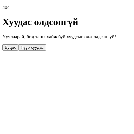
404
Хуудас олдсонгүй
Уучлаарай, бид таны хайж буй хуудсыг олж чадсангүй!
Буцах
Нүүр хуудас