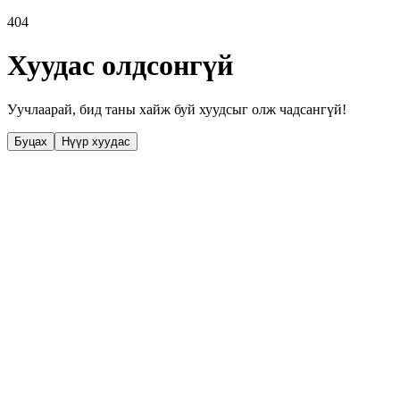
404
Хуудас олдсонгүй
Уучлаарай, бид таны хайж буй хуудсыг олж чадсангүй!
Буцах
Нүүр хуудас