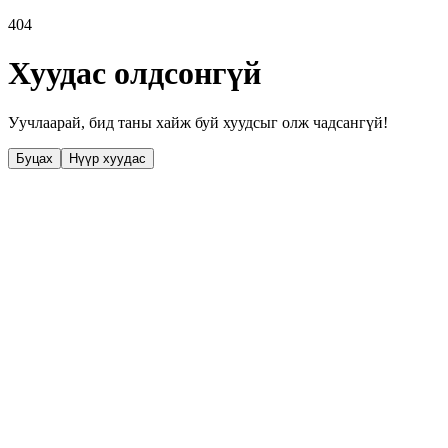
404
Хуудас олдсонгүй
Уучлаарай, бид таны хайж буй хуудсыг олж чадсангүй!
Буцах
Нүүр хуудас